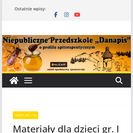
Przejdź
Ostatnie wpisy:
do
treści
KARTY GR. I I II
Materiały dla dzieci gr. I