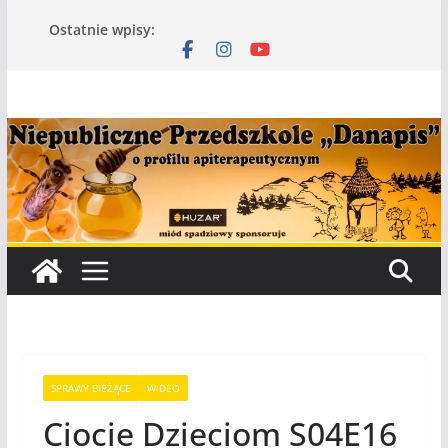
Przejdź
Ostatnie wpisy:
do
treści
SPRAWY BIEŻĄCE
WIDEO
Ciocie Dzieciom S04E16