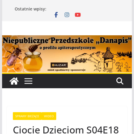
Przejdź
Ostatnie wpisy:
do
treści
SPRAWY BIEŻĄCE
WIDEO
Ciocie Dzieciom S04E18