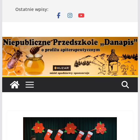
Przejdź
Ostatnie wpisy:
do
treści