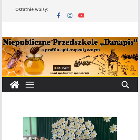
Przejdź
Ostatnie wpisy:
do
treści